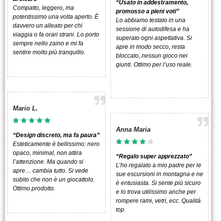
“Usato in addestramento,
Compatto, leggero, ma
promosso a pieni voti”
potentissimo una volta aperto. È
Lo abbiamo testato in una
davvero un alleato per chi
sessione di autodifesa e ha
viaggia o fa orari strani. Lo porto
superato ogni aspettativa. Si
sempre nello zaino e mi fa
apre in modo secco, resta
sentire molto più tranquillo.
bloccato, nessun gioco nei
giunti. Ottimo per l’uso reale.
Mario L.
Anna Maria
“Design discreto, ma fa paura”
Esteticamente è bellissimo: nero
opaco, minimal, non attira
“Regalo super apprezzato”
l’attenzione. Ma quando si
L’ho regalato a mio padre per le
apre… cambia tutto. Si vede
sue escursioni in montagna e ne
subito che non è un giocattolo.
è entusiasta. Si sente più sicuro
Ottimo prodotto.
e lo trova utilissimo anche per
rompere rami, vetri, ecc. Qualità
top.