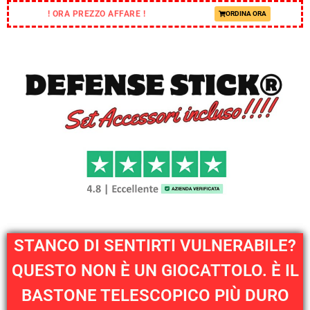
! ORA PREZZO AFFARE !
ORDINA ORA
STANCO DI SENTIRTI VULNERABILE?
QUESTO NON È UN GIOCATTOLO. È IL
BASTONE TELESCOPICO PIÙ DURO