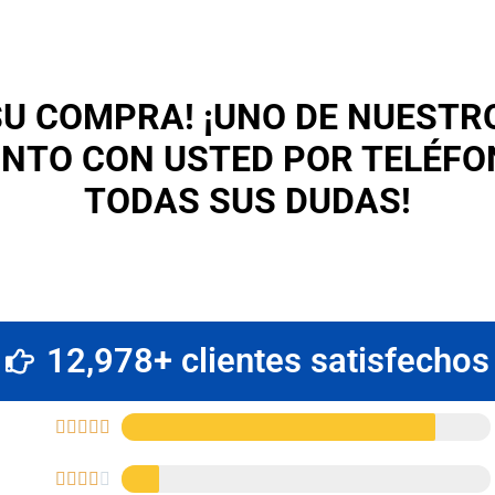
SU COMPRA! ¡UNO DE NUESTR
NTO CON USTED POR TELÉFO
TODAS SUS DUDAS!
12,978+ clientes satisfechos









