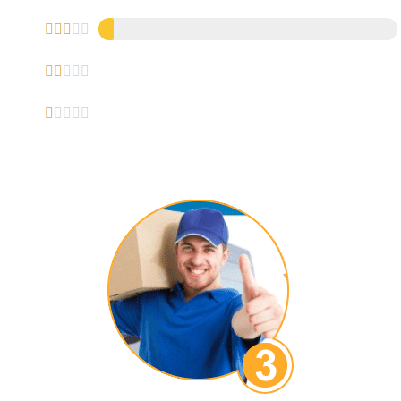














