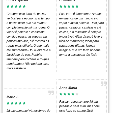
Luca Esposio
Erminia B****
Comprei este ferro de passar
Este ferro é fenomenal! Aquece
vertical para economizar tempo
em menos de um minuto e o
e posso dizer que ele mudou
vapor é muito potente. Usei para
completamente minha rotina. O
passar casacos, camisas e até
vapor é potente e constante,
calças, e o resultado é sempre
consigo passar as roupas em
impecável. Além disso, é leve e
poucos minutos, até mesmo as
fácil de manusear, ideal para
rugas mais difíceis. O que mais
passagens diárias. Nunca
me surpreendeu foi a leveza e a
imaginei que um ferro poderia
facilidade de uso. Perfeito
tornar a passagem tão fácil!
também para cortinas e roupas
penduradas! Não poderia estar
mais satisfeito.
Anna Maria
Mario L.
Passar roupa sempre foi um
pesadelo para mim, mas com
Já experimentei vários ferros de
este ferro se tornou fácil!