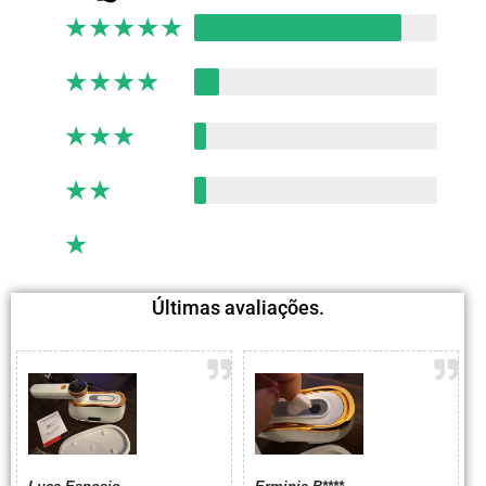
★
★
★
★
★
★
★
★
★
★
★
★
★
★
★
★
★
★
★
★
★
★
★
★
★
Últimas avaliações.