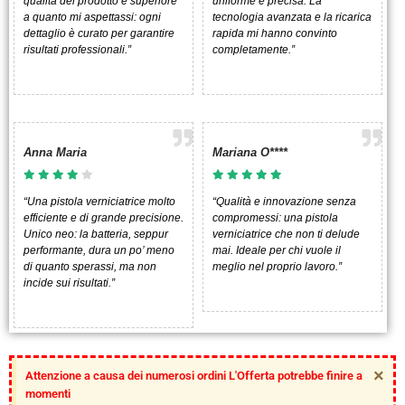
qualità del prodotto è superiore
uniforme e precisa. La
a quanto mi aspettassi: ogni
tecnologia avanzata e la ricarica
dettaglio è curato per garantire
rapida mi hanno convinto
risultati professionali.”
completamente.”
Anna Maria
Mariana O****
“Una pistola verniciatrice molto
“Qualità e innovazione senza
efficiente e di grande precisione.
compromessi: una pistola
Unico neo: la batteria, seppur
verniciatrice che non ti delude
performante, dura un po’ meno
mai. Ideale per chi vuole il
di quanto sperassi, ma non
meglio nel proprio lavoro.”
incide sui risultati.”
×
Attenzione a causa dei numerosi ordini L'Offerta potrebbe finire a
momenti