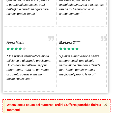
qualità del prodotto è superiore
uniforme e precisa. La
a quanto mi aspettassi: ogni
tecnologia avanzata e la ricarica
dettaglio è curato per garantire
rapida mi hanno convinto
risultati professionali.”
completamente.”
Anna Maria
Mariana O****
“Una pistola verniciatrice molto
“Qualità e innovazione senza
efficiente e di grande precisione.
compromessi: una pistola
Unico neo: la batteria, seppur
verniciatrice che non ti delude
performante, dura un po’ meno
mai. Ideale per chi vuole il
di quanto sperassi, ma non
meglio nel proprio lavoro.”
incide sui risultati.”
×
Attenzione a causa dei numerosi ordini L'Offerta potrebbe finire a
momenti