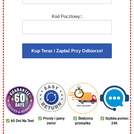
Kod Pocztowy::
Prosty i jasny
Śledzona
Szybka pomoc
60 Dni Na Test
zwrot
przesyłka
24h