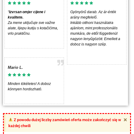
“
Izvrsan omjer cijene i
Gyönyörű darab. Az ár-érték
kvalitete.
arány megfelelő.
Za mene uključuje sve važne
Inkább otthoni használatra
alate, lijepu kutiju s kotačićima,
ajánlom, mint professzionális
vrlo praktičnu.
munkára, de ettől függetlenül
nagyon lenyűgözött. Emellett a
doboz is nagyon szép.
Mario L.
Minden tökéletes! A doboz
könnyen hordozható.
×
Z powodu dużej liczby zamówień oferta może zakończyć się w
każdej chwili