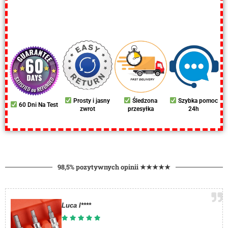
Prosty i jasny
Śledzona
Szybka pomoc
60 Dni Na Test
zwrot
przesyłka
24h
98,5% pozytywnych opinii ★★★★★
Luca I****​