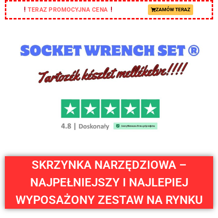
TERAZ PROMOCYJNA CENA
ZAMÓW TERAZ
SKRZYNKA NARZĘDZIOWA –
NAJPEŁNIEJSZY I NAJLEPIEJ
WYPOSAŻONY ZESTAW NA RYNKU