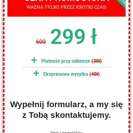
WAŻNA TYLKO PRZEZ KRÓTKI CZAS!
299 ł
600
Płatność przy odbiorze
(30ł)
Ekspresowa wysyłka
(40ł)
Wypełnij formularz, a my się
z Tobą skontaktujemy.
Imię i nazwisko::