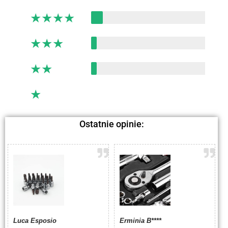
★
★
★
★
★
★
★
★
★
★
★
★
★
★
★
★
★
★
★
★
Ostatnie opinie:
Luca Esposio
Erminia B****