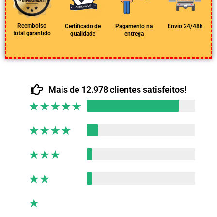
Reembolso
Certificado de
Pagamento na
Envio 24/48h
total garantido
qualidade
entrega
Mais de 12.978 clientes satisfeitos!
★
★
★
★
★
★
★
★
★
★
★
★
★
★
★
★
★
★
★
★
★
★
★
★
★